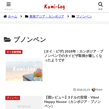
Kumi-Log
2014年1月から海外放浪（デジタルノマド）してます
メニュー
検索
ホーム
東南アジア：カンボジア
プノンペン
プノンペン
[タイ・ビザ] 2018年：カンボジア・プ
タイ全般情報
ノンペンでのタイビザ取得が厳しくな
ったようです
Kumi
2018.03.23
【宿レビュー】3ドルの安宿・Vibol
プノンペン
Happy House（カンボジア・プノン
ペン）