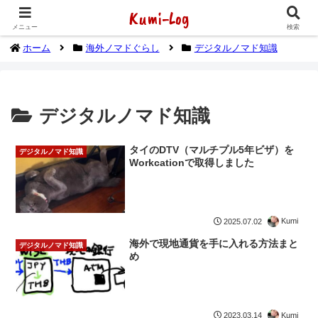
Kumi-Log
2014年1月から海外放浪（デジタルノマド）してます
メニュー
検索
ホーム
海外ノマドぐらし
デジタルノマド知識
デジタルノマド知識
タイのDTV（マルチプル5年ビザ）を
デジタルノマド知識
Workcationで取得しました
Kumi
2025.07.02
海外で現地通貨を手に入れる方法まと
デジタルノマド知識
め
Kumi
2023.03.14