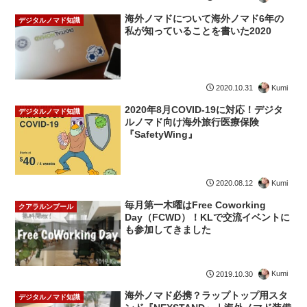
海外ノマドについて海外ノマド6年の
デジタルノマド知識
私が知っていることを書いた2020
Kumi
2020.10.31
2020年8月COVID-19に対応！デジタ
デジタルノマド知識
ルノマド向け海外旅行医療保険
『SafetyWing』
Kumi
2020.08.12
毎月第一木曜はFree Coworking
クアラルンプール
Day（FCWD）！KLで交流イベントに
も参加してきました
Kumi
2019.10.30
海外ノマド必携？ラップトップ用スタ
デジタルノマド知識