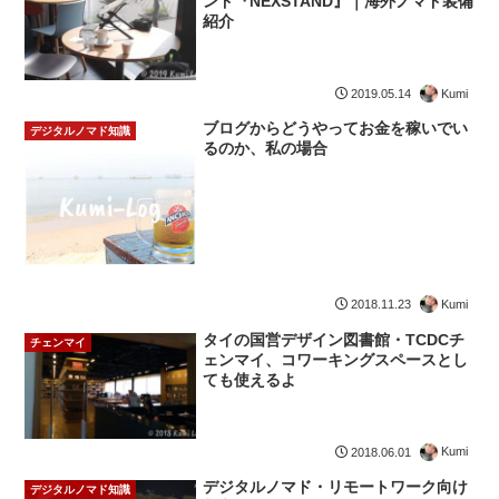
ンド『NEXSTAND』｜海外ノマド装備
紹介
Kumi
2019.05.14
ブログからどうやってお金を稼いでい
デジタルノマド知識
るのか、私の場合
Kumi
2018.11.23
タイの国営デザイン図書館・TCDCチ
チェンマイ
ェンマイ、コワーキングスペースとし
ても使えるよ
Kumi
2018.06.01
デジタルノマド・リモートワーク向け
デジタルノマド知識