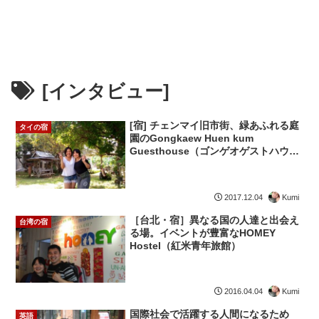
[インタビュー]
[宿] チェンマイ旧市街、緑あふれる庭
タイの宿
園のGongkaew Huen kum
Guesthouse（ゴンゲオゲストハウ
ス） /sponsored
Kumi
2017.12.04
［台北・宿］異なる国の人達と出会え
台湾の宿
る場。イベントが豊富なHOMEY
Hostel（紅米青年旅館）
Kumi
2016.04.04
国際社会で活躍する人間になるため
英語