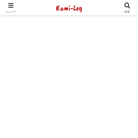
Kumi-Log
2014年1月から海外放浪（デジタルノマド）してます
メニュー
検索