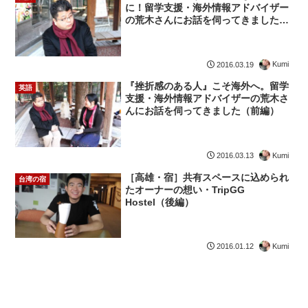
に！留学支援・海外情報アドバイザー
の荒木さんにお話を伺ってきました
（後編）
Kumi
2016.03.19
『挫折感のある人』こそ海外へ。留学
英語
支援・海外情報アドバイザーの荒木さ
んにお話を伺ってきました（前編）
Kumi
2016.03.13
［高雄・宿］共有スペースに込められ
台湾の宿
たオーナーの想い・TripGG
Hostel（後編）
Kumi
2016.01.12