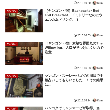
Kumi
2016.10.30
［ヤンゴン・宿］Backpacker Bed
ヤンゴン
and Breakfast、ドミトリーなのにウ
ェルカムドリンク…？
Kumi
2016.06.03
［ヤンゴン・宿］素敵な雰囲気のThe
ヤンゴン
Willow Inn、入口が見つけにくいので
注意
Kumi
2016.06.03
ヤンゴン・スーレーパゴダの周辺で手
ヤンゴン
相占いしてもらいました…！その結果
は…
Kumi
2016.05.24
バンコクでミャンマービザ取得。当
バンコク