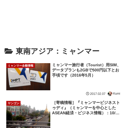
東南アジア：ミャンマー
ミャンマー旅行者（Tourist）用SIM、
ミャンマー全般情報
データプランも2GBで500円以下とお
手頃です（2016年5月）
Kumi
2017.02.07
［寄稿情報］『ミャンマービジネスト
ヤンゴン
ゥディ』（ミャンマーを中心とした
ASEAN経済・ビジネス情報）：10/30
更新