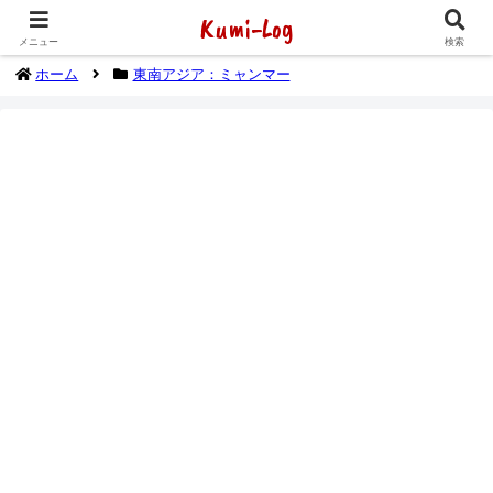
Kumi-Log
2014年1月から海外放浪（デジタルノマド）してます
メニュー
検索
ホーム
東南アジア：ミャンマー