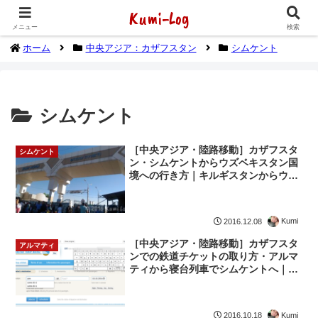
Kumi-Log
2014年1月から海外放浪（デジタルノマド）してます
メニュー
検索
ホーム
中央アジア：カザフスタン
シムケント
シムケント
［中央アジア・陸路移動］カザフスタ
シムケント
ン・シムケントからウズベキスタン国
境への行き方｜キルギスタンからウズ
ベキスタン（3）
Kumi
2016.12.08
［中央アジア・陸路移動］カザフスタ
アルマティ
ンでの鉄道チケットの取り方・アルマ
ティから寝台列車でシムケントへ｜キ
ルギス〜カザフスタン〜ウズベキスタ
ン（2）
Kumi
2016.10.18