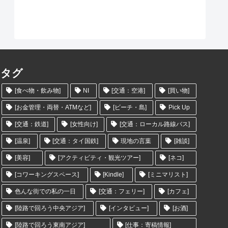
タグ
[食べ物・飲み物]
NI
[交通：空港]
[買い物]
[お金管理・両替・ATMなど]
[ビーチ・島]
Pick Up
[交通：鉄道]
[女性向け]
[交通：ローカル路線バス]
[温泉]
[交通：タイ国鉄]
現地の言葉
[雑談]
[美容]
[アクティビティ・観光ツアー]
[ネコ]
[コワーキングスペース]
[Kindle]
[ミニマリスト]
色んな街での私の一日
[交通：フェリー]
[カフェ]
[陸路で回ろう中央アジア]
[インタビュー]
[お酒]
[陸路で回ろう東南アジア]
[仕事：寄稿情報]