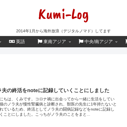
Kumi-Log
2014年1月から海外放浪（デジタルノマド）してます
英語
東南アジア
中央/南アジア
ラ夫の終活をnoteに記録していくことにしました
にちは、くみです。コロナ禍に出会ってから一緒に生活をしてい
猫のノラ夫が慢性腎臓病と診断され、獣医の先生に1年持たないと
れているため、終活としてノラ夫の闘病記録などをnoteに記録し
くことにしました。こっちがノラ夫のことをまと...