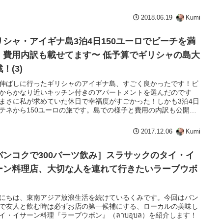
2018.06.19
Kumi
リシャ・アイギナ島3泊4日150ユーロでビーチを満
！費用内訳も載せてます〜 低予算でギリシャの島大
！(3)
伸ばしに行ったギリシャのアイギナ島、すごく良かったです！ビ
からかなり近いキッチン付きのアパートメントを選んだのです
まさに私が求めていた休日で幸福度がすごかった！しかも3泊4日
テネから150ユーロの旅です。島での様子と費用の内訳も公開し
ます。低予算でギリシャの島を楽しむ参考になれば幸いです！
2017.12.06
Kumi
バンコクで300バーツ飲み］スラサックのタイ・イ
ーン料理店、大切な人を連れて行きたいラーブウボ
にちは、東南アジア放浪生活を続けているくみです。今回はバン
で友人と飲む時は必ずお店の第一候補にする、ローカルの美味し
イ・イサーン料理『ラーブウボン』（ลาบอุบล）を紹介します！