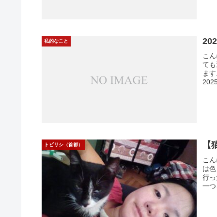
2
私的なこと
こん
ても
ます
20
【
トビリシ（首都）
こん
は色
行っ
一つ