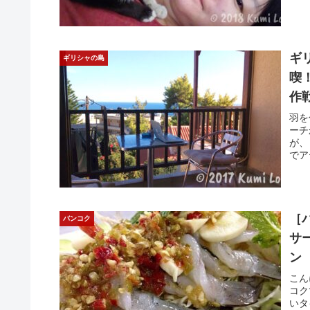
ギ
ギリシャの島
喫
作戦
羽を
ーチ
が、
でア
てい
［
バンコク
サ
ン
こん
コク
いタ