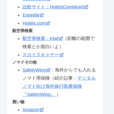
比較サイト：HotelsCombined
Expedia
Hotels.com
航空券検索
航空券検索：Kiwi
（距離の範囲で
検索とか面白いよ）
スカイスキャナー
ノマドその他
SafetyWing
：海外からでも入れる
ノマド用保険（紹介記事：
デジタル
ノマド向け海外旅行医療保険
『SafetyWing』
）
買い物
Amazon