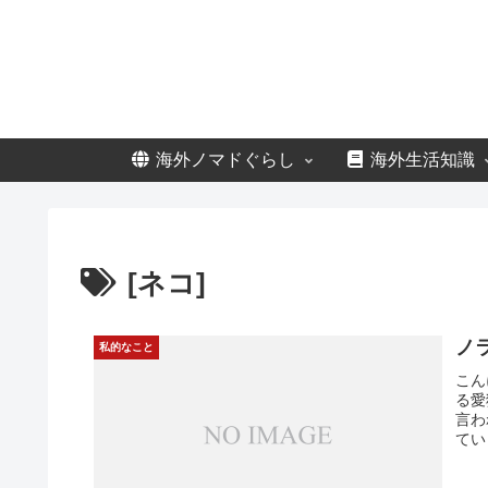
海外ノマドぐらし
海外生活知識
[ネコ]
ノ
私的なこと
こん
る愛
言わ
てい