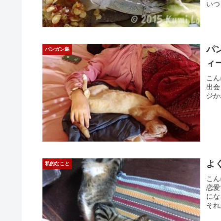
いつ
パ
パンガン島
ィ
こん
出会
ジか
よ
私的なこと
こん
恋愛
にな
それ