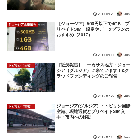
Kumi
2017.09.29
［ジョージア］500円以下で4GB！プ
ジョージア全般情報
リペイドSIM・設定やデータプランの
おすすめ（2017）
Kumi
2017.09.11
［近況報告］コーカサス地方・ジョー
トビリシ（首都）
ジア（グルジア）に来ています！&ク
ラウドファンディングのご報告
Kumi
2017.07.27
ジョージア(グルジア) ・トビリシ国際
トビリシ（首都）
空港、現地通貨とプリペイドSIM入
手・市内への移動
Kumi
2017.07.13