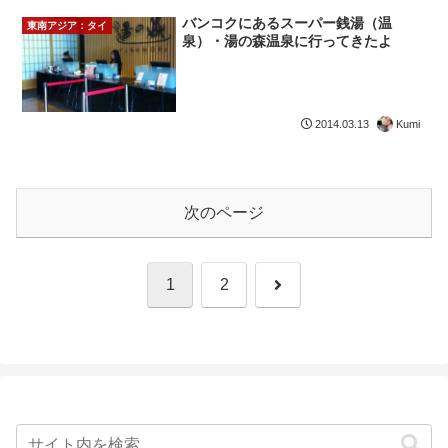
バンコクにあるスーパー銭湯（温
東南アジア：タイ
泉）・湯の森温泉に行ってきたよ
Kumi
2014.03.13
次のページ
次
1
2
へ