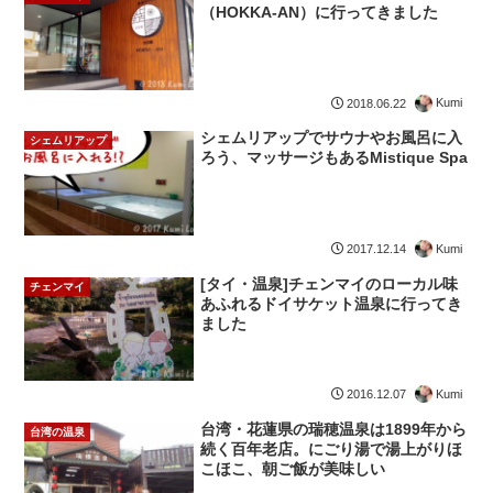
（HOKKA-AN）に行ってきました
Kumi
2018.06.22
シェムリアップでサウナやお風呂に入
シェムリアップ
ろう、マッサージもあるMistique Spa
Kumi
2017.12.14
[タイ・温泉]チェンマイのローカル味
チェンマイ
あふれるドイサケット温泉に行ってき
ました
Kumi
2016.12.07
台湾・花蓮県の瑞穂温泉は1899年から
台湾の温泉
続く百年老店。にごり湯で湯上がりほ
こほこ、朝ご飯が美味しい