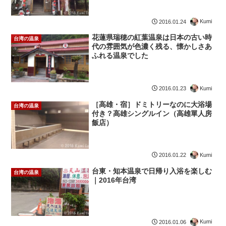
Kumi
2016.01.24
花蓮県瑞穂の紅葉温泉は日本の古い時
台湾の温泉
代の雰囲気が色濃く残る、懐かしさあ
ふれる温泉でした
Kumi
2016.01.23
［高雄・宿］ドミトリーなのに大浴場
台湾の温泉
付き？高雄シングルイン（高雄單人房
飯店）
Kumi
2016.01.22
台東・知本温泉で日帰り入浴を楽しむ
台湾の温泉
｜2016年台湾
Kumi
2016.01.06