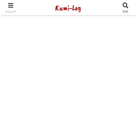
Kumi-Log
2014年1月から海外放浪（デジタルノマド）してます
メニュー
検索