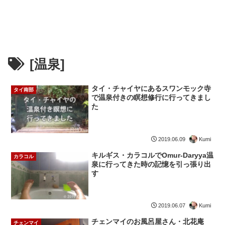
[温泉]
タイ・チャイヤにあるスワンモック寺
タイ南部
で温泉付きの瞑想修行に行ってきまし
た
Kumi
2019.06.09
キルギス・カラコルでOmur-Daryya温
カラコル
泉に行ってきた時の記憶を引っ張り出
す
Kumi
2019.06.07
チェンマイのお風呂屋さん・北花庵
チェンマイ