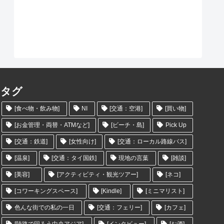
タグ
[食べ物・飲み物]
NI
[交通：空港]
[買い物]
[お金管理・両替・ATMなど]
[ビーチ・島]
Pick Up
[交通：鉄道]
[女性向け]
[交通：ローカル路線バス]
[温泉]
[交通：タイ国鉄]
現地の言葉
[雑談]
[美容]
[アクティビティ・観光ツアー]
[ネコ]
[コワーキングスペース]
[Kindle]
[ミニマリスト]
色んな街での私の一日
[交通：フェリー]
[カフェ]
[陸路で回ろう中央アジア]
[インタビュー]
[お酒]