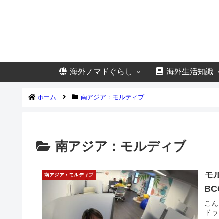
海外ノマドぐらし
海外生活知識
ホーム
南アジア：モルディブ
南アジア：モルディブ
モ
南アジア：モルディブ
B
こん
ドゥ