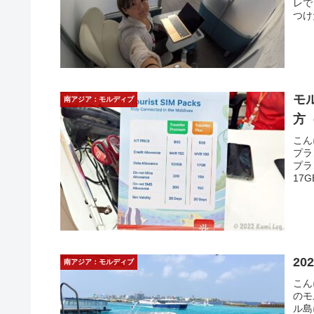
レで
つけ
モ
南アジア：モルディブ
方（
こん
プラ
プラ
17G
2
南アジア：モルディブ
こん
のモ
ル島