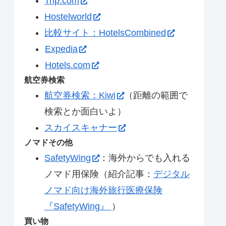
Trip.com
Hostelworld
比較サイト：HotelsCombined
Expedia
Hotels.com
航空券検索
航空券検索：Kiwi
（距離の範囲で
検索とか面白いよ）
スカイスキャナー
ノマドその他
SafetyWing
：海外からでも入れる
ノマド用保険（紹介記事：
デジタル
ノマド向け海外旅行医療保険
『SafetyWing』
）
買い物