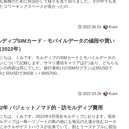
も探検のために何泊かして様子を見て回りました。その中でも見
たコワーキングスペースが良かったの...
2022.06.01
Kumi
ルディブSIMカード・モバイルデータの値段や買い
2022年）
にちは、くみです。モルディブのSIMカードとモバイルデータの
ンについて記録します。サマリ通信キャリアは2つあり、どちらも
ンの内容は同じでした。旅行者向けのSIM付プランは35USDで
Bと50USDで30GB（＋SNS70G...
2022.03.29
Kumi
022年 バジェットノマド的・訪モルディブ費用
にちは、くみです。2022年3月現在モルディブにおります。現在
ルディブは一島一リゾートの島の他にも地元の人達が住むローカ
にホテルやゲストハウスが出来ていて、割とリーズナブルに宿泊