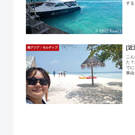
する
[
南アジア：モルディブ
こん
た？
でに
事由