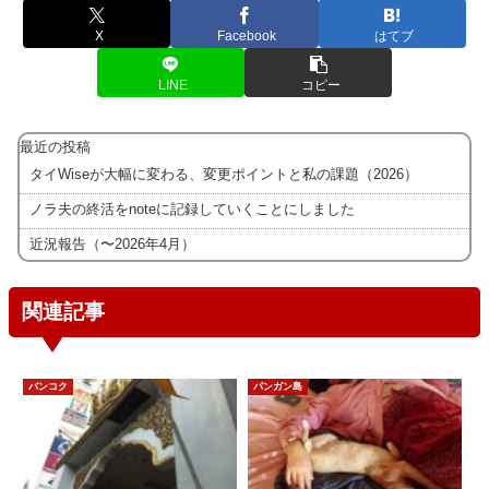
X
Facebook
はてブ
LINE
コピー
最近の投稿
タイWiseが大幅に変わる、変更ポイントと私の課題（2026）
ノラ夫の終活をnoteに記録していくことにしました
近況報告（〜2026年4月）
関連記事
バンコク
パンガン島