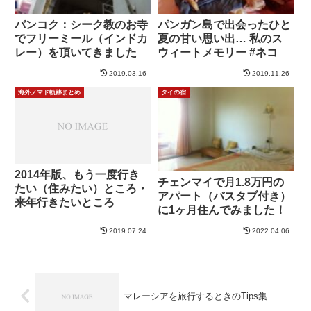
バンコク：シーク教のお寺
パンガン島で出会ったひと
でフリーミール（インドカ
夏の甘い思い出… 私のス
レー）を頂いてきました
ウィートメモリー #ネコ
2019.03.16
2019.11.26
海外ノマド軌跡まとめ
タイの宿
2014年版、もう一度行き
チェンマイで月1.8万円の
たい（住みたい）ところ・
アパート（バスタブ付き）
来年行きたいところ
に1ヶ月住んでみました！
2019.07.24
2022.04.06
マレーシアを旅行するときのTips集