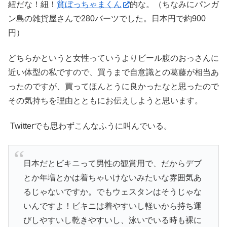
紐だな！紐！
貧ぼっちゃまくん
的な。（ちなみにパンガ
ン島の雑貨屋さんで280バーツでした。日本円で約900
円）
どちらかというと女性っていうよりビール腹のおっさんに
近い体型の私ですので、買うまで自意識との葛藤が相当あ
ったのですが、買ってほんとうに良かったなと思ったので
その気持ちを理由とともにお伝えしようと思います。
Twitterでも思わずこんなふうに叫んでいる。
日本だとビキニって男性の観賞用で、だからデブ
とか年増とかは着ちゃいけないみたいな雰囲気あ
るじゃないですか。でもウェスタンはそうじゃな
いんですよ！ビキニは着やすいし軽いから持ち運
びしやすいし乾きやすいし、泳いでいる時も裸に