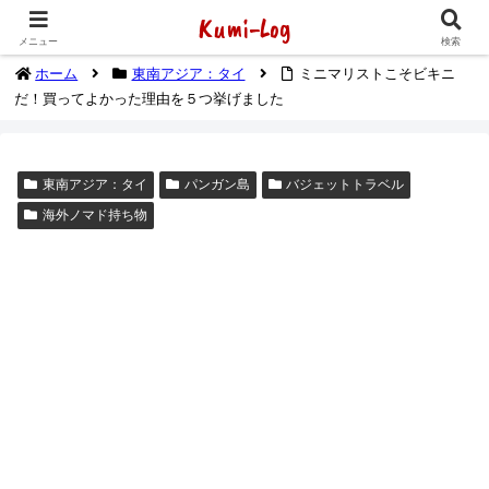
Kumi-Log
2014年1月から海外放浪（デジタルノマド）してます
メニュー
検索
ホーム
東南アジア：タイ
ミニマリストこそビキニ
だ！買ってよかった理由を５つ挙げました
東南アジア：タイ
パンガン島
バジェットトラベル
海外ノマド持ち物