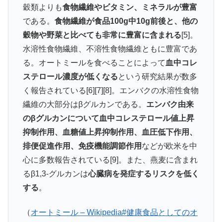
穀類よりも
食物繊維やビタミン、ミネラルが豊富
である。
食物繊維が食品100g中10g前後と、他の
穀物や野菜と比べても非常に豊富に含まれる
[5]。
水溶性食物繊維、不溶性食物繊維ともに豊富であ
る。オートミールを食べることによって
血中コレ
ステロール濃度が低くなる
という研究結果が数多
く報告されている[6][7][8]。エンバクの水溶性食物
繊維の大部分はβグルカンである。
エンバク由来
のβグルカンについて血中コレステロール値上昇
抑制作用、血糖値上昇抑制作用、血圧低下作用、
排便促進作用、免疫機能調節作用
などが欧米を中
心に多数報告されている[9]。また、燕麦に含まれ
るβ1,3-グルカンは
心臓病を発症するリスクを低く
する
。
（
オートミール – Wikipedia#健康食品としてのオ