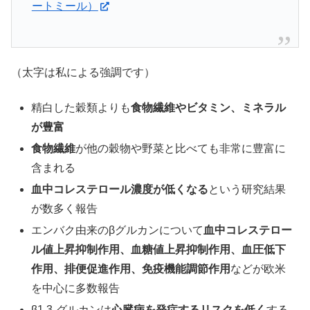
ートミール）
（太字は私による強調です）
精白した穀類よりも
食物繊維やビタミン、ミネラル
が豊富
食物繊維
が他の穀物や野菜と比べても非常に豊富に
含まれる
血中コレステロール濃度が低くなる
という研究結果
が数多く報告
エンバク由来のβグルカンについて
血中コレステロー
ル値上昇抑制作用、血糖値上昇抑制作用、血圧低下
作用、排便促進作用、免疫機能調節作用
などが欧米
を中心に多数報告
β1,3-グルカンは
心臓病を発症するリスクを低く
する