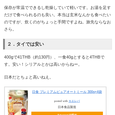
保存が常温でできるし乾燥していて軽いです。お湯を足す
だけで食べられるのも良い。本当は玄米なんかも食べたい
のですが、炊くのがちょっと手間ですよね。旅先ならなお
さら。
２．タイでは安い
400gで41THB（約130円）、一食40gとすると4THBで
す。安い！シリアルとかは高いからねー。
日本だとちょと高いねえ。
日食 プレミアムピュアオートミール 300g×4袋
posted with
カエレバ
日本食品製造
Amazonで探す