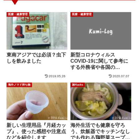
医療・健康管理
医療・健康管理
東南アジアでは必須？虫下
新型コロナウィルス
しを飲みました
COVID-19に関して参考に
する外務省や各国の
URL（自分用）
2019.05.26
2020.07.07
海外ノマド持ち物
旅Hacks
新しい生理用品『月経カッ
海外生活でも健康を守ろ
プ』、使った感想や注意点
う、炊飯器でキッチンなし
などを紹介します
でも作れる鶏野菜スープ＋