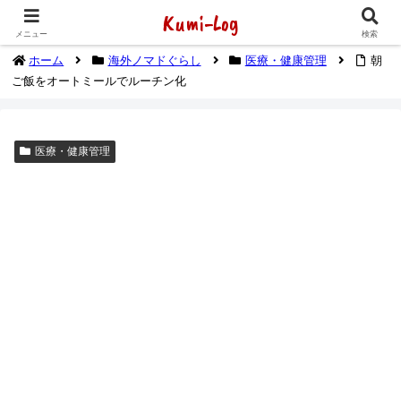
Kumi-Log
2014年1月から海外放浪（デジタルノマド）してます
メニュー
検索
ホーム
海外ノマドぐらし
医療・健康管理
朝
ご飯をオートミールでルーチン化
医療・健康管理