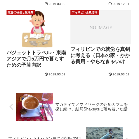
2019.03.02
2015.12.01
世界の物価と生活費
フィリピン全般情報
フィリピンでの就労を真剣
バジェットトラベル・東南
に考える（日本の家・かか
アジアで月5万円で暮らす
る費用・やらなきゃいけな
ための予算内訳
い事など）
2019.03.02
2019.03.02
マカティでノマドワークのためカフェを
探し続け、結局Shakeysに落ち着いた話
フィリピン・カオハガン島に2泊3日で行