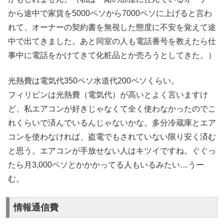
から途中で家賃を5000ペソから7000ペソに上げると言わ
れて、オーナーの契約書を無視した態度に不安を覚えて途
中で出てきました。あと同室の人も電話番号を教えたら仕
事中に電話をかけてきて化粧品とか売ろうとしてきた。）
光熱費は電気代350ペソ水道代200ペソくらい。
フィリピンは光熱費（電気代）が高いとよく言いますけ
ど、私エアコンが好きじゃなくて全く使わなかったのでこ
れくらいで済んでいるんじゃないかな。多分冷蔵庫とエア
コンを使わなければ、盗電でもされていない限り安く済む
と思う。エアコンが手放せない人はキツイですね。ぐぐっ
たら月3,000ペソとかかかってる人もいるみたい…うー
む。
情報通信費