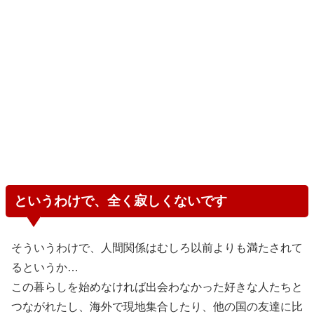
うのはあくまで自分の中だけの心の動きであって、実際に
は報われないものだから。
神様が放浪向けに私の環境をセッティングしてくれたんか
もな〜…。ははは…ありがとうね…
こういう話、恋人方面もあるんですが、さすがにこれ以上
書くのはちょっと止めておきます、自分も気が滅入るし。
私ほんとCloseなRelationshipが得られない運命なんじゃ
ないかなー。
というわけで、全く寂しくないです
そういうわけで、人間関係はむしろ以前よりも満たされて
るというか…
この暮らしを始めなければ出会わなかった好きな人たちと
つながれたし、海外で現地集合したり、他の国の友達に比