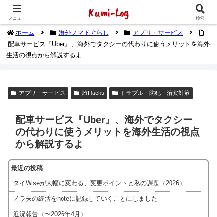
Kumi-Log
2014年1月から海外放浪（デジタルノマド）してます
メニュー
検索
ホーム
海外ノマドぐらし
アプリ・サービス
配車サービス『Uber』、海外でタクシーの代わりに使うメリットを海外
生活の視点から解説するよ
アプリ・サービス
旅Hacks
トラブル・防犯・治安対策
配車サービス『Uber』、海外でタクシー
の代わりに使うメリットを海外生活の視点
から解説するよ
最近の投稿
タイWiseが大幅に変わる、変更ポイントと私の課題（2026）
ノラ夫の終活をnoteに記録していくことにしました
近況報告（〜2026年4月）