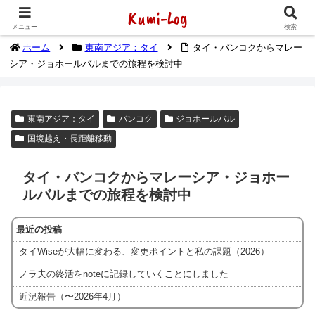
Kumi-Log
2014年1月から海外放浪（デジタルノマド）してます
メニュー
検索
ホーム
東南アジア：タイ
タイ・バンコクからマレー
シア・ジョホールバルまでの旅程を検討中
東南アジア：タイ
バンコク
ジョホールバル
国境越え・長距離移動
タイ・バンコクからマレーシア・ジョホー
ルバルまでの旅程を検討中
最近の投稿
タイWiseが大幅に変わる、変更ポイントと私の課題（2026）
ノラ夫の終活をnoteに記録していくことにしました
近況報告（〜2026年4月）