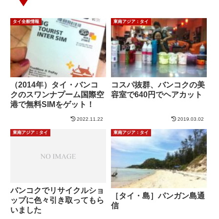
タイ全般情報
東南アジア：タイ
（2014年）タイ・バンコ
コスパ抜群、バンコクの美
クのスワンナプーム国際空
容室で640円でヘアカット
港で無料SIMをゲット！
2022.11.22
2019.03.02
東南アジア：タイ
東南アジア：タイ
バンコクでリサイクルショ
［タイ・島］パンガン島通
ップに色々引き取ってもら
信
いました