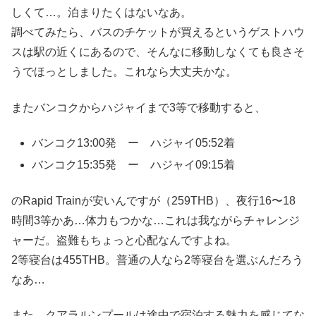
しくて…。泊まりたくはないなあ。
調べてみたら、バスのチケットが買えるというゲストハウ
スは駅の近くにあるので、そんなに移動しなくても良さそ
うでほっとしました。これなら大丈夫かな。
またバンコクからハジャイまで3等で移動すると、
バンコク13:00発 ー ハジャイ05:52着
バンコク15:35発 ー ハジャイ09:15着
のRapid Trainが安いんですが（259THB）、夜行16〜18
時間3等かあ…体力もつかな…これは我ながらチャレンジ
ャーだ。盗難もちょっと心配なんですよね。
2等寝台は455THB。普通の人なら2等寝台を選ぶんだろう
なあ…
また、クアラルンプールは途中で宿泊する魅力を感じてな