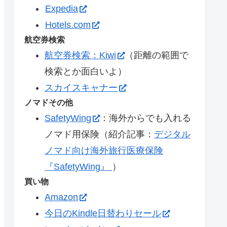
Expedia
Hotels.com
航空券検索
航空券検索：Kiwi
（距離の範囲で
検索とか面白いよ）
スカイスキャナー
ノマドその他
SafetyWing
：海外からでも入れる
ノマド用保険（紹介記事：
デジタル
ノマド向け海外旅行医療保険
『SafetyWing』
）
買い物
Amazon
今日のKindle日替わりセール