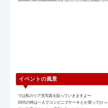
Sponsored Links (GoogleAdsenseの広告であり当ブログの内容とは関係ありませ
イベントの風景
では私のリア充写真を貼っていきますよ〜
20代の時は一人でコンビニでケーキとか買ってひっ