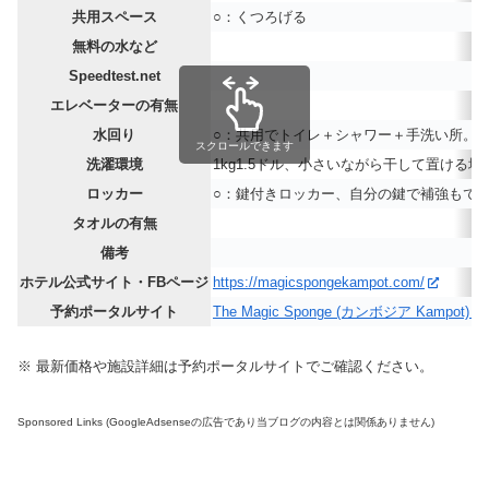
共用スペース
○：くつろげる
無料の水など
Speedtest.net
エレベーターの有無
水回り
○：共用でトイレ＋シャワー＋手洗い所。別
スクロールできます
洗濯環境
1kg1.5ドル、小さいながら干して置ける場
ロッカー
○：鍵付きロッカー、自分の鍵で補強もで
タオルの有無
備考
ホテル公式サイト・FBページ
https://magicspongekampot.com/
予約ポータルサイト
The Magic Sponge (カンボジア Kampot) - B
※ 最新価格や施設詳細は予約ポータルサイトでご確認ください。
Sponsored Links (GoogleAdsenseの広告であり当ブログの内容とは関係ありません)