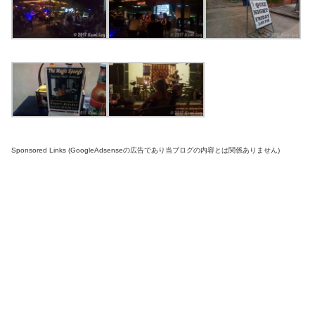
Sponsored Links (GoogleAdsenseの広告であり当ブログの内容とは関係ありません)