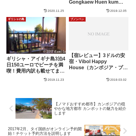
Gongkaew Huen kum
Guesthouse（ゴンゲオゲ
2020.11.25
2019.12.05
ストハウス） /sponsored
ギリシャの島
プノンペン
【宿レビュー】3ドルの安
ギリシャ・アイギナ島3泊4
宿・Vibol Happy
日150ユーロでビーチを満
House（カンボジア・プノ
喫！費用内訳も載せてま
ンペン）
す〜 低予算でギリシャの
2019.11.23
2019.03.02
島大作戦！(3)
【ノマドおすすめ都市】カンボジアの穏
やかな地方都市 カンポットの魅力を紹介
します
2017年2月、タイ国鉄がオンライン予約開
始！チケット予約方法を説明します