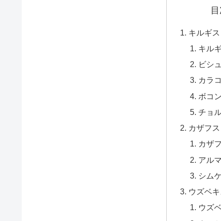
目
キルギス
キル
ビシ
カラ
ボコ
チョ
カザフス
カザ
アル
シム
ウズベキ
ウズ