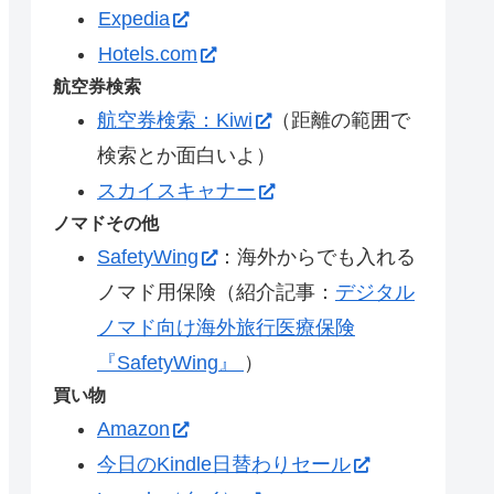
Expedia
Hotels.com
航空券検索
航空券検索：Kiwi
（距離の範囲で
検索とか面白いよ）
スカイスキャナー
ノマドその他
SafetyWing
：海外からでも入れる
ノマド用保険（紹介記事：
デジタル
ノマド向け海外旅行医療保険
『SafetyWing』
）
買い物
Amazon
今日のKindle日替わりセール