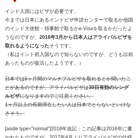
インド入国にはビザが必要です。
今までは日本にあるインドビザ申請センターで取るか他国
のインド大使館・領事館で取るかe-Visaを取るかだったよ
うなのですが、
2016年3月から日本人はアライバルビザを
取れるようになった
そうです。
（私はインド初入国なので知らないのですが、どうも以前
あったものが復活したようです。）
日本では6ヶ月間のマルチプルビザを取れるとか聞いたこ
とがあるのですが、アライバルビザは
30日有効のシング
ルビザ
になりますのでご注意ください。
1ヶ月以上の長期滞在したい人は日本でとらないといけな
さそう。
[aside type=”normal”]2018年追記：この記事は2016年に書
かれたものですが、2017年4月よりアライバルビザの仕様