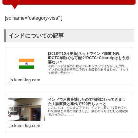
[sc name=”category-visa” ]
インドについての記事
[2018年10月更新]ネットでインド鉄道予約、
IRCTC単独でも可能？IRCTC+Cleartripはもう必
要ない？
今回インド滞在の日程がフレキシブルではなかったので、
インドの鉄道を事前に予約する必要がありました。 ネット
で簡単に予約で…
jp.kumi-log.com
インドでお腹を壊したので病院に行ってきまし
た！診察費と薬代で700円ちょっと
こんにちは、くみ＠ゴアです。インドに着いて7日めくら
いで腹痛と高熱で倒れました。最初のうちはむしろ便秘気
味だったのに… …
jp.kumi-log.com