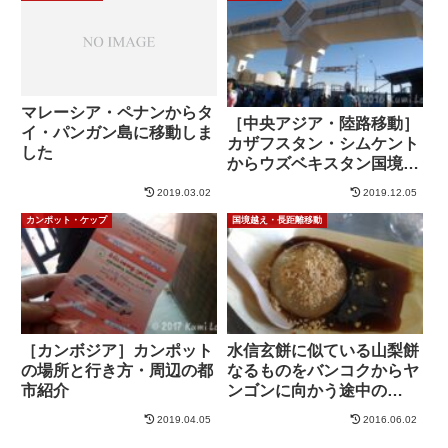
マレーシア・ペナンからタ
［中央アジア・陸路移動］
イ・パンガン島に移動しま
カザフスタン・シムケント
した
からウズベキスタン国境へ
の行き方｜キルギスタンか
2019.03.02
2019.12.05
らウズベキスタン（3）
カンポット・ケップ
国境越え・長距離移動
［カンボジア］カンポット
水信玄餅に似ている山梨餅
の場所と行き方・周辺の都
なるものをバンコクからヤ
市紹介
ンゴンに向かう途中の
AirAsia便で食べた
2019.04.05
2016.06.02