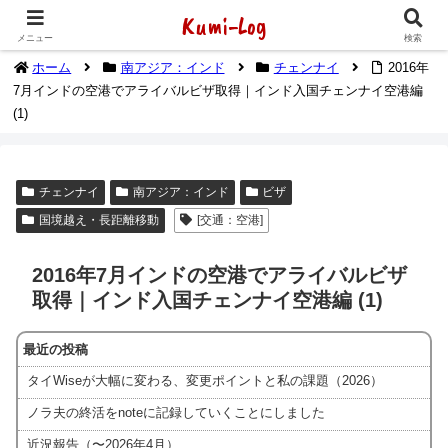
Kumi-Log
2014年1月から海外放浪（デジタルノマド）してます
メニュー
検索
ホーム
南アジア：インド
チェンナイ
2016年
7月インドの空港でアライバルビザ取得｜インド入国チェンナイ空港編
(1)
チェンナイ
南アジア：インド
ビザ
国境越え・長距離移動
[交通：空港]
2016年7月インドの空港でアライバルビザ
取得｜インド入国チェンナイ空港編 (1)
最近の投稿
タイWiseが大幅に変わる、変更ポイントと私の課題（2026）
ノラ夫の終活をnoteに記録していくことにしました
近況報告（〜2026年4月）