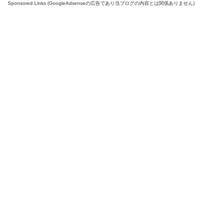
Sponsored Links (GoogleAdsenseの広告であり当ブログの内容とは関係ありません)