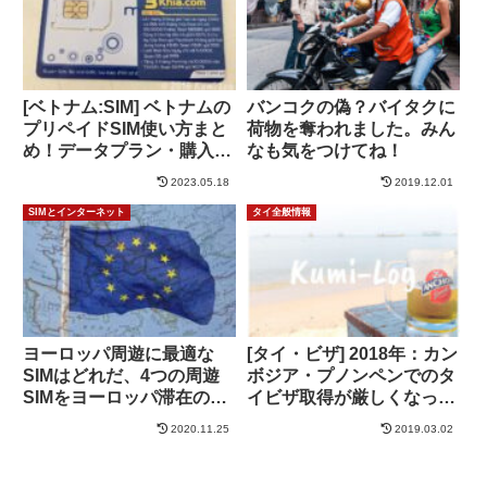
[ベトナム:SIM] ベトナムの
バンコクの偽？バイタクに
プリペイドSIM使い方まと
荷物を奪われました。みん
め！データプラン・購入・
なも気をつけてね！
設定など｜2019年12月更
2023.05.18
2019.12.01
新
SIMとインターネット
タイ全般情報
ヨーロッパ周遊に最適な
[タイ・ビザ] 2018年：カン
SIMはどれだ、4つの周遊
ボジア・プノンペンでのタ
SIMをヨーロッパ滞在の視
イビザ取得が厳しくなった
点で徹底比較しました
ようです
2020.11.25
2019.03.02