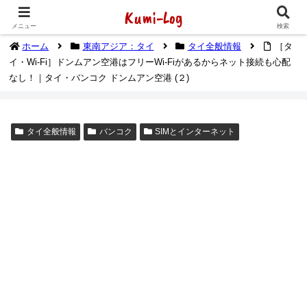
Kumi-Log
2014年1月から海外放浪（デジタルノマド）してます
メニュー
検索
ホーム
東南アジア：タイ
タイ全般情報
［タ
イ・Wi-Fi］ドンムアン空港はフリーWi-Fiがあるからネット接続も心配
なし！｜タイ・バンコク ドンムアン空港 (２)
タイ全般情報
バンコク
SIMとインターネット