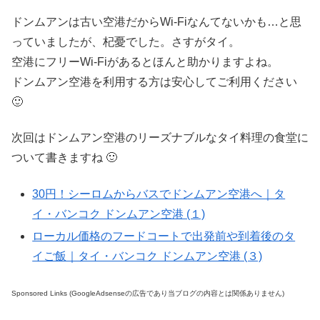
ドンムアンは古い空港だからWi-Fiなんてないかも…と思
っていましたが、杞憂でした。さすがタイ。
空港にフリーWi-Fiがあるとほんと助かりますよね。
ドンムアン空港を利用する方は安心してご利用ください
🙂
次回はドンムアン空港のリーズナブルなタイ料理の食堂に
ついて書きますね 🙂
30円！シーロムからバスでドンムアン空港へ｜タ
イ・バンコク ドンムアン空港 (１)
ローカル価格のフードコートで出発前や到着後のタ
イご飯｜タイ・バンコク ドンムアン空港 (３)
Sponsored Links (GoogleAdsenseの広告であり当ブログの内容とは関係ありません)