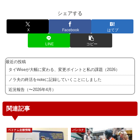
シェアする
X
Facebook
はてブ
LINE
コピー
最近の投稿
タイWiseが大幅に変わる、変更ポイントと私の課題（2026）
ノラ夫の終活をnoteに記録していくことにしました
近況報告（〜2026年4月）
関連記事
ベトナム全般情報
バンコク