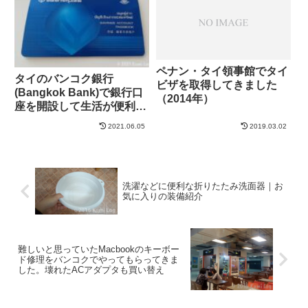
ペナン・タイ領事館でタイ
タイのバンコク銀行
ビザを取得してきました
(Bangkok Bank)で銀行口
（2014年）
座を開設して生活が便利に
なりました｜2020年
2021.06.05
2019.03.02
洗濯などに便利な折りたたみ洗面器｜お
気に入りの装備紹介
難しいと思っていたMacbookのキーボー
ド修理をバンコクでやってもらってきま
した。壊れたACアダプタも買い替え