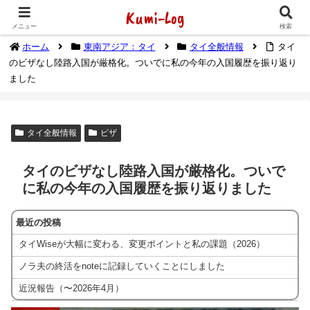
Kumi-Log
2014年1月から海外放浪（デジタルノマド）してます
メニュー
検索
ホーム
東南アジア：タイ
タイ全般情報
タイ
のビザなし陸路入国が厳格化。ついでに私の今年の入国履歴を振り返り
ました
タイ全般情報
ビザ
タイのビザなし陸路入国が厳格化。ついで
に私の今年の入国履歴を振り返りました
最近の投稿
タイWiseが大幅に変わる、変更ポイントと私の課題（2026）
ノラ夫の終活をnoteに記録していくことにしました
近況報告（〜2026年4月）