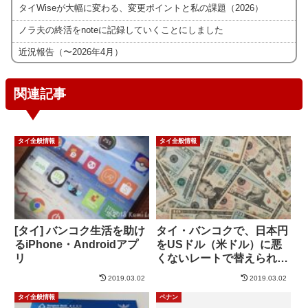
タイWiseが大幅に変わる、変更ポイントと私の課題（2026）
ノラ夫の終活をnoteに記録していくことにしました
近況報告（〜2026年4月）
関連記事
タイ全般情報
タイ全般情報
[タイ] バンコク生活を助け
タイ・バンコクで、日本円
るiPhone・Androidアプ
をUSドル（米ドル）に悪
リ
くないレートで替えられま
す。（バーツ経由）
2019.03.02
2019.03.02
タイ全般情報
ペナン