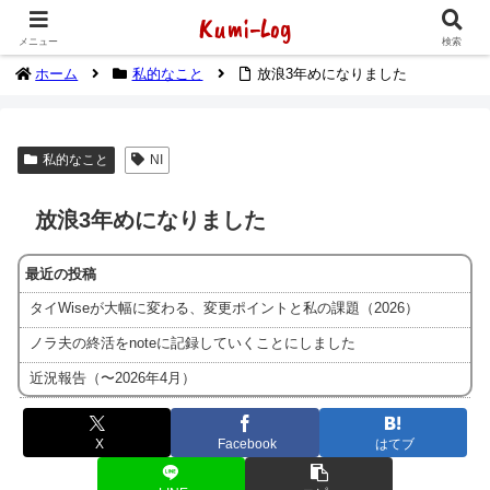
Kumi-Log
2014年1月から海外放浪（デジタルノマド）してます
メニュー
検索
ホーム
私的なこと
放浪3年めになりました
私的なこと
NI
放浪3年めになりました
最近の投稿
タイWiseが大幅に変わる、変更ポイントと私の課題（2026）
ノラ夫の終活をnoteに記録していくことにしました
近況報告（〜2026年4月）
X
Facebook
はてブ