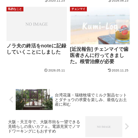
2020.11.25
2026.06.23
告
私的なこと
チェンマイ
ノラ夫の終活をnoteに記録
[近況報告] チェンマイで歯
していくことにしました
医者さんに行ってきまし
た。根管治療が必要
2026.05.11
2020.11.25
台湾花蓮・瑞穂牧場でミルク製品セット
とダチョウの求愛を楽しみ、最低なお土
産に和む
大阪・天王寺で、大阪市街を一望できる
見晴らしの良いカフェ。電源充実でノマ
ドワーキングにもおすすめ