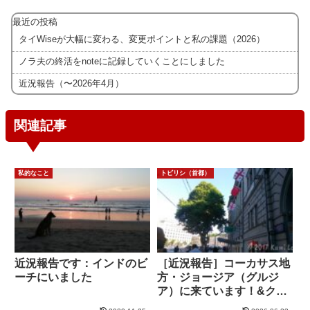
最近の投稿
タイWiseが大幅に変わる、変更ポイントと私の課題（2026）
ノラ夫の終活をnoteに記録していくことにしました
近況報告（〜2026年4月）
関連記事
私的なこと
トビリシ（首都）
近況報告です：インドのビ
［近況報告］コーカサス地
ーチにいました
方・ジョージア（グルジ
ア）に来ています！&クラ
ウドファンディングのご報