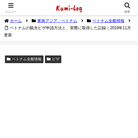
Kumi-Log
2014年1月から海外放浪（デジタルノマド）してます
メニュー
検索
ホーム
東南アジア：ベトナム
ベトナム全般情報
ベトナムの観光ビザ申請方法と、実際に取得した記録｜2019年11月
更新
ベトナム全般情報
ビザ