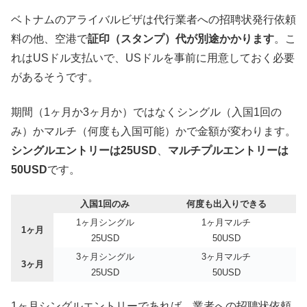
ベトナムのアライバルビザは代行業者への招聘状発行依頼
料の他、空港で
証印（スタンプ）代が別途かかります
。こ
れはUSドル支払いで、USドルを事前に用意しておく必要
があるそうです。
期間（1ヶ月か3ヶ月か）ではなくシングル（入国1回の
み）かマルチ（何度も入国可能）かで金額が変わります。
シングルエントリーは25USD
、
マルチプルエントリーは
50USD
です。
入国1回のみ
何度も出入りできる
1ヶ月シングル
1ヶ月マルチ
1ヶ月
25USD
50USD
3ヶ月シングル
3ヶ月マルチ
3ヶ月
25USD
50USD
1ヶ月シングルエントリーであれば、業者への招聘状依頼