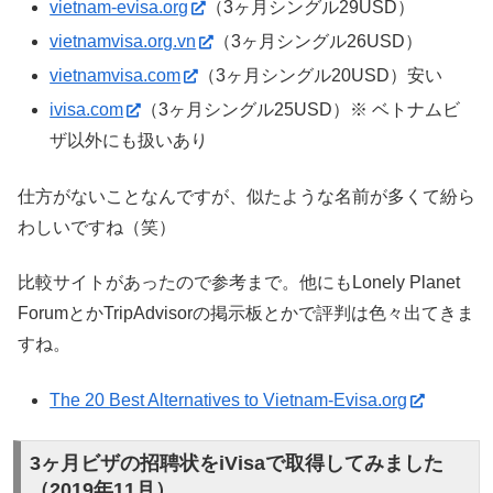
vietnam-evisa.org
（3ヶ月シングル29USD）
vietnamvisa.org.vn
（3ヶ月シングル26USD）
vietnamvisa.com
（3ヶ月シングル20USD）安い
ivisa.com
（3ヶ月シングル25USD）※ ベトナムビ
ザ以外にも扱いあり
仕方がないことなんですが、似たような名前が多くて紛ら
わしいですね（笑）
比較サイトがあったので参考まで。他にもLonely Planet
ForumとかTripAdvisorの掲示板とかで評判は色々出てきま
すね。
The 20 Best Alternatives to Vietnam-Evisa.org
3ヶ月ビザの招聘状をiVisaで取得してみました
（2019年11月）