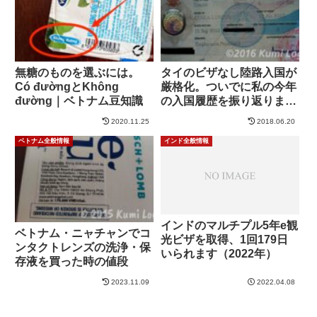
無糖のものを選ぶには。
タイのビザなし陸路入国が
Có đườngとKhông
厳格化。ついでに私の今年
đường｜ベトナム豆知識
の入国履歴を振り返りまし
た
2020.11.25
2018.06.20
ベトナム全般情報
インド全般情報
インドのマルチプル5年e観
ベトナム・ニャチャンでコ
光ビザを取得、1回179日
ンタクトレンズの洗浄・保
いられます（2022年）
存液を買った時の値段
2023.11.09
2022.04.08