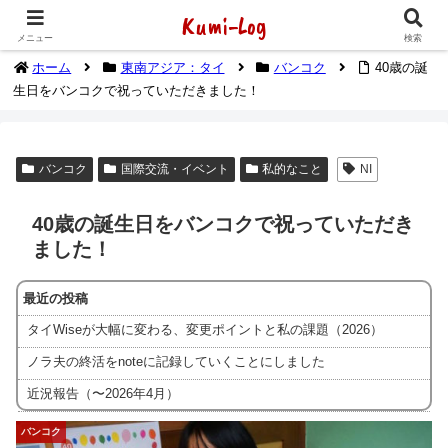
Kumi-Log
2014年1月から海外放浪（デジタルノマド）してます
メニュー
検索
ホーム
東南アジア：タイ
バンコク
40歳の誕
生日をバンコクで祝っていただきました！
バンコク
国際交流・イベント
私的なこと
NI
40歳の誕生日をバンコクで祝っていただき
ました！
最近の投稿
タイWiseが大幅に変わる、変更ポイントと私の課題（2026）
ノラ夫の終活をnoteに記録していくことにしました
近況報告（〜2026年4月）
バンコク