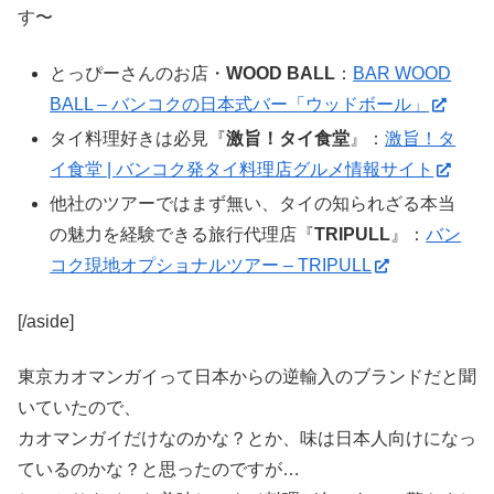
す〜
とっぴーさんのお店・
WOOD BALL
：
BAR WOOD
BALL – バンコクの日本式バー「ウッドボール」
タイ料理好きは必見『
激旨！タイ食堂
』：
激旨！タ
イ食堂 | バンコク発タイ料理店グルメ情報サイト
他社のツアーではまず無い、タイの知られざる本当
の魅力を経験できる旅行代理店『
TRIPULL
』：
バン
コク現地オプショナルツアー – TRIPULL
[/aside]
東京カオマンガイって日本からの逆輸入のブランドだと聞
いていたので、
カオマンガイだけなのかな？とか、味は日本人向けになっ
ているのかな？と思ったのですが…