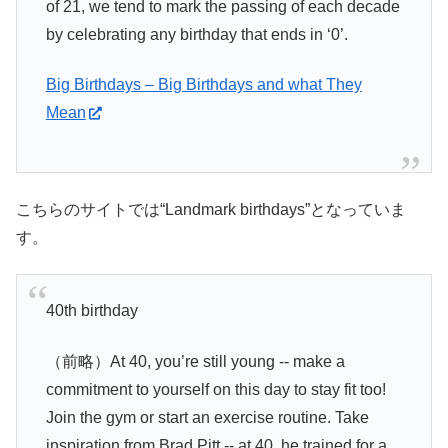
of 21, we tend to mark the passing of each decade
by celebrating any birthday that ends in ‘0’.
Big Birthdays – Big Birthdays and what They
Mean
こちらのサイトでは“Landmark birthdays”となっていま
す。
40th birthday
（前略）At 40, you’re still young ‐‐ make a
commitment to yourself on this day to stay fit too!
Join the gym or start an exercise routine. Take
inspiration from Brad Pitt ‐‐ at 40, he trained for a