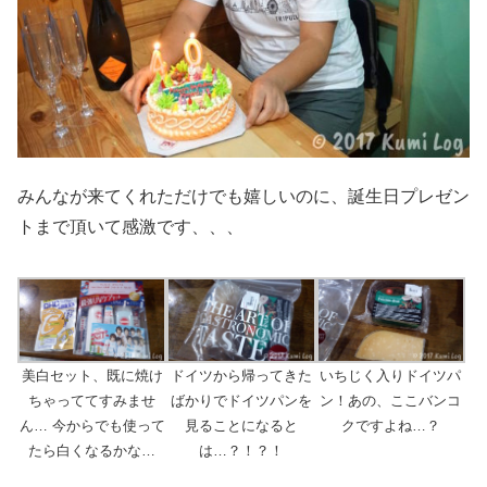
みんなが来てくれただけでも嬉しいのに、誕生日プレゼン
トまで頂いて感激です、、、
美白セット、既に焼け
ドイツから帰ってきた
いちじく入りドイツパ
ちゃっててすみませ
ばかりでドイツパンを
ン！あの、ここバンコ
ん… 今からでも使って
見ることになると
クですよね…？
たら白くなるかな…
は…？！？！