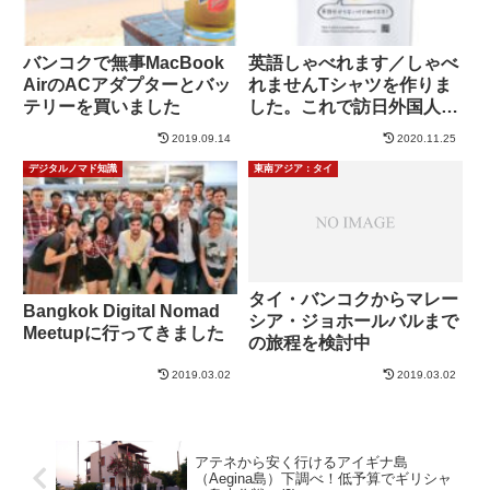
バンコクで無事MacBook
英語しゃべれます／しゃべ
AirのACアダプターとバッ
れませんTシャツを作りま
テリーを買いました
した。これで訪日外国人を
助けよう！
2019.09.14
2020.11.25
デジタルノマド知識
東南アジア：タイ
タイ・バンコクからマレー
Bangkok Digital Nomad
シア・ジョホールバルまで
Meetupに行ってきました
の旅程を検討中
2019.03.02
2019.03.02
アテネから安く行けるアイギナ島
（Aegina島）下調べ！低予算でギリシャ