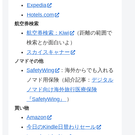
Expedia
Hotels.com
航空券検索
航空券検索：Kiwi
（距離の範囲で
検索とか面白いよ）
スカイスキャナー
ノマドその他
SafetyWing
：海外からでも入れる
ノマド用保険（紹介記事：
デジタル
ノマド向け海外旅行医療保険
『SafetyWing』
）
買い物
Amazon
今日のKindle日替わりセール